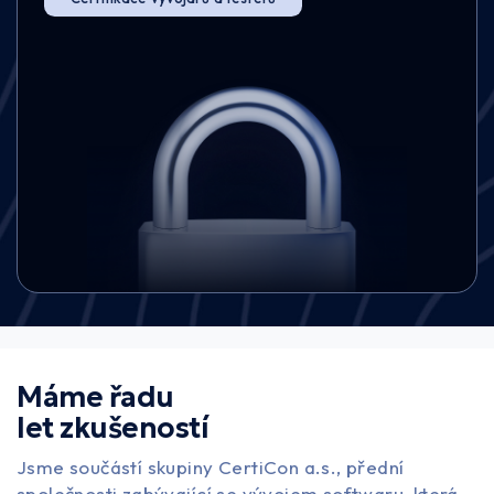
Máme řadu
let zkušeností
Jsme součástí skupiny CertiCon a.s., přední
společnosti zabývající se vývojem softwaru, která