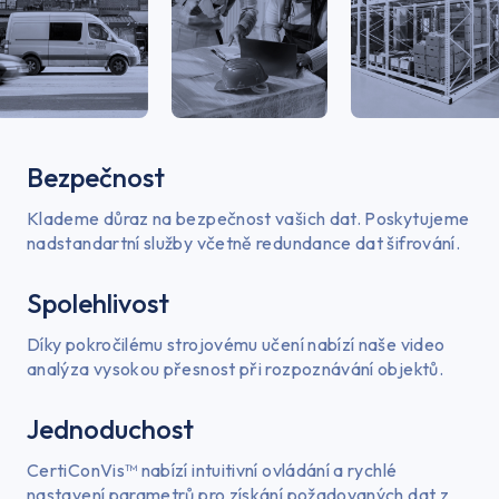
Bezpečnost
Klademe důraz na bezpečnost vašich dat. Poskytujeme
nadstandartní služby včetně redundance dat šifrování.
Spolehlivost
Díky pokročilému strojovému učení nabízí naše video
analýza vysokou přesnost při rozpoznávání objektů.
USA nebo Kanada
Jednoduchost
Europe
CertiConVis™ nabízí intuitivní ovládání a rychlé
nastavení parametrů pro získání požadovaných dat z