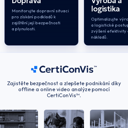
Doprava
Výroba a
logistika
Monitorujte dopravní situaci
pro získání podkladů k
Optimalizujte výr
zajištění její bezpečnosti
a logistické postu
a plynulosti.
zvýšení efektivity 
nákladů.
Zajistěte bezpečnost a zlepšete podnikání díky
offline a online video analýze
pomocí
CertiConVis™.