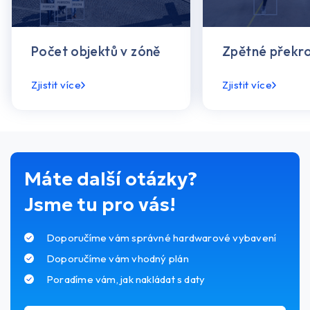
Počet objektů v zóně
Zpětné překro
Zjistit více
Zjistit více
Máte další otázky?
Jsme tu pro vás!
Doporučíme vám správné hardwarové vybavení
Doporučíme vám vhodný plán
Poradíme vám, jak nakládat s daty