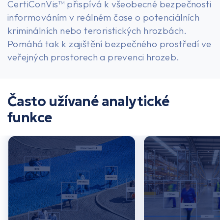
CertiConVis™ přispívá k všeobecné bezpečnosti
informováním v reálném čase o potenciálních
kriminálních nebo teroristických hrozbách.
Pomáhá tak k zajištění bezpečného prostředí ve
veřejných prostorech a prevenci hrozeb.
USA nebo Kanada
Často užívané analytické
Europe
funkce