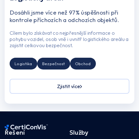
Dosáhli jsme více než 97% úspěšnosti při
kontrole příchozích a odchozích objektů.
Cílem bylo získávat co nejpřesnější informace o
pohybu vozidel, osob vně i uvnitř logistického areálu a
zajistit celkovou bezpečnost.
Logistika
Bezpečnost
Obchod
Zjistit více
Řešení
Služby