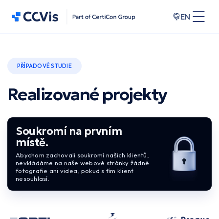
EN
PŘÍPADOVÉ STUDIE
Realizované projekty
Soukromí na prvním
místě.
Abychom zachovali soukromí našich klientů,
nevkládáme na naše webové stránky žádné
fotografie ani videa, pokud s tím klient
nesouhlasí.